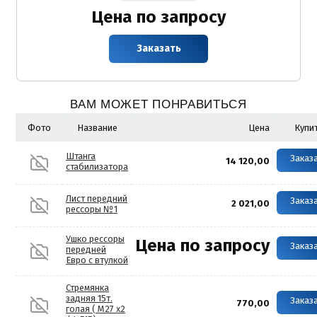
Цена по запросу
Заказать
ВАМ МОЖЕТ ПОНРАВИТЬСЯ
Фото
Название
Цена
Купи
Штанга
Заказ
14 120,00
стабилизатора
Лист передний
Заказ
2 021,00
рессоры №1
Ушко рессоры
Цена по запросу
Заказ
передней
Евро с втулкой
Стремянка
задняя 15т.
Заказ
770,00
голая ( М27 х2