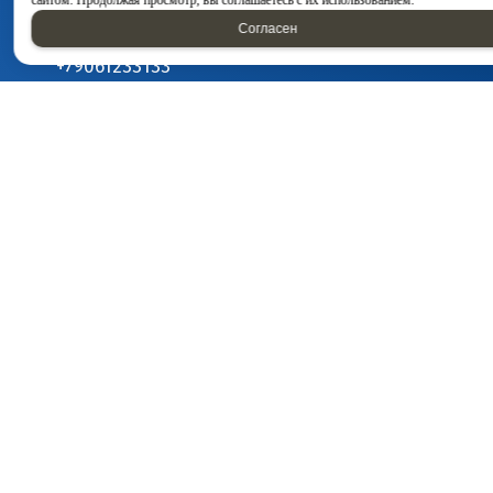
сайтом. Продолжая просмотр, вы соглашаетесь с их использованием.
8 800 222-97-20
Согласен
8 (8552) 78-20-20
+79061233133
E-mail:
detal-nh@mail.ru
Написать нам:
Отправляя форму, я соглашаюсь c
политикой конфиденциальности