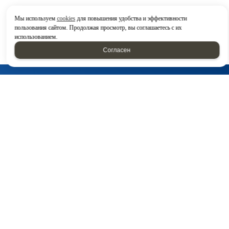
Мы используем
cookies
для повышения удобства и эффективности
пользования сайтом. Продолжая просмотр, вы соглашаетесь с их
использованием.
Согласен
Головной офис:
г. Набережные Челны, Казанский проспект 224/16, блок
19
Посмотреть на карте
8 800 222-97-20
8 (8552) 78-20-20
+79061233133
E-mail:
detal-nh@mail.ru
Написать нам: