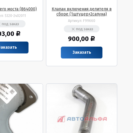
его моста (864000)
Клапан включения делителя в
сборе (1штуцер+2сапуна)
ул:
5320-2402011
Артикул:
F99660
под заказ
под заказ
03,00
Р
900,00
Р
Заказать
Заказать