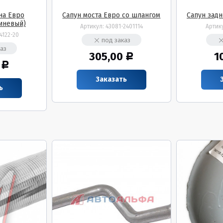
на Евро
Сапун моста Евро со шлангом
Сапун задн
иневый)
Артикул:
43081-2401114
Артик
4122-20
под заказ
аз
305,00
1
Р
Р
Заказать
ь