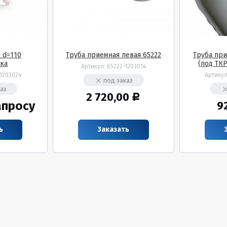
 d=110
Труба приемная левая 65222
Труба при
ка
(под ТКР
Артикул:
65222-1203014
1203024
Артику
под заказ
каз
2 720,00
Р
апросу
9
ь
Заказать