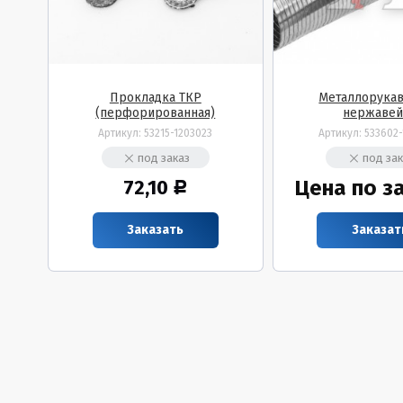
Прокладка ТКР
Металлорукав
(перфорированная)
нержавей
Артикул:
53215-1203023
Артикул:
533602-
под заказ
под за
72,10
Цена по з
Р
Заказать
Заказат