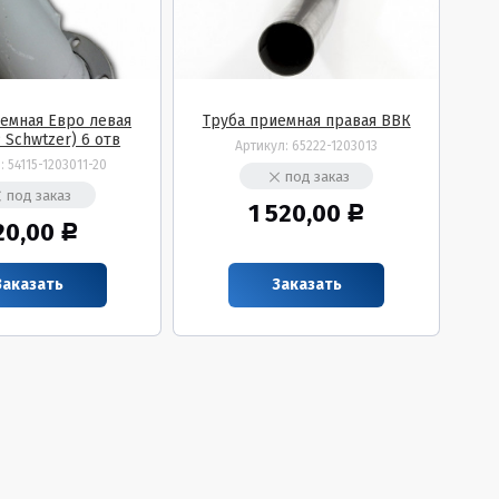
емная Евро левая
Труба приемная правая ВВК
 Schwtzer) 6 отв
Артикул:
65222-1203013
л:
54115-1203011-20
под заказ
под заказ
1 520,00
Р
20,00
Р
Заказать
Заказать