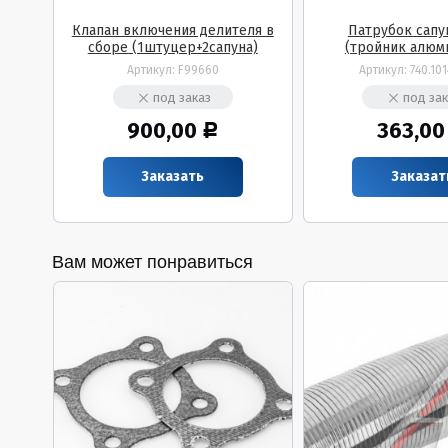
000)
Клапан включения делителя в
Патрубок сапу
сборе (1штуцер+2сапуна)
(тройник алюм
Артикул:
F99660
Артикул:
740.101
под заказ
под зак
900,00
363,00
Р
Заказать
Заказат
Вам может понравиться